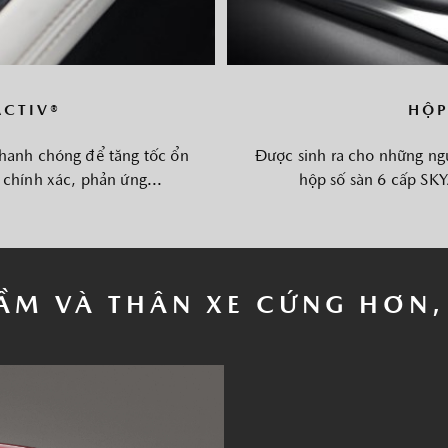
ACTIV®
HỘP
hanh chóng để tăng tốc ổn
Được sinh ra cho những ngư
chính xác, phản ứng...
hộp số sàn 6 cấp SK
ẦM VÀ THÂN XE CỨNG HƠN,