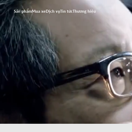
Chúng tôi sử dụng cookie
truy cập trang web này, 
Sản phẩm
Mua xe
Dịch vụ
Tin tức
Thương hiệu
vào đây để xem thông tin 
DỊCH VỤ
Đặt hẹn dịch vụ
Bảo dưỡng định kỳ
Dịch vụ sửa chữa
Chăm sóc xe - phụ kiện