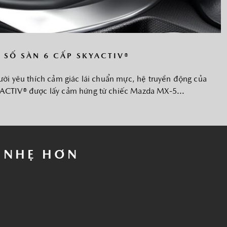
 SỐ SÀN 6 CẤP SKYACTIV®
ời yêu thích cảm giác lái chuẩn mực, hệ truyền động của
YACTIV® được lấy cảm hứng từ chiếc Mazda MX-5...
 NHẸ HƠN