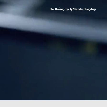
ĐỒNG Ý
Hệ thống đại lý
Mazda Flagship
ỨNG DỤNG THACO AUTO SERVICES