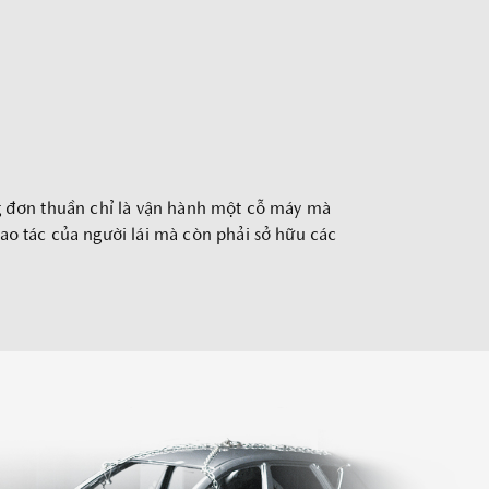
THACO AUTO Services tích hợp những tính năng nổi bật như Quản
lý xe và cung cấp thông tin hướng dẫn sử dụng xe, Đặt hẹn dịch vụ
tại đại lý mình yêu thích, Cập nhật thông tin sự kiện, ưu đãi mới
nhất từ Mazda Việt Nam.
TẢI ỨNG DỤNG
ng đơn thuần chỉ là vận hành một cỗ máy mà
o tác của người lái mà còn phải sở hữu các