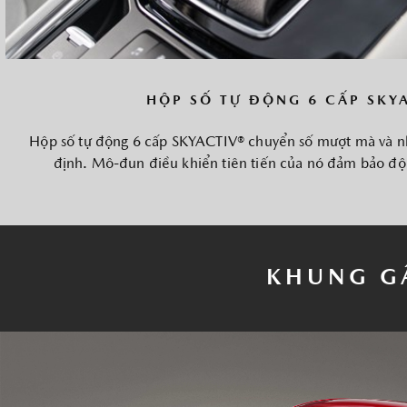
HỘP SỐ TỰ ĐỘNG 6 CẤP SKY
Hộp số tự động 6 cấp SKYACTIV® chuyển số mượt mà và n
định. Mô-đun điều khiển tiên tiến của nó đảm bảo độ 
KHUNG G