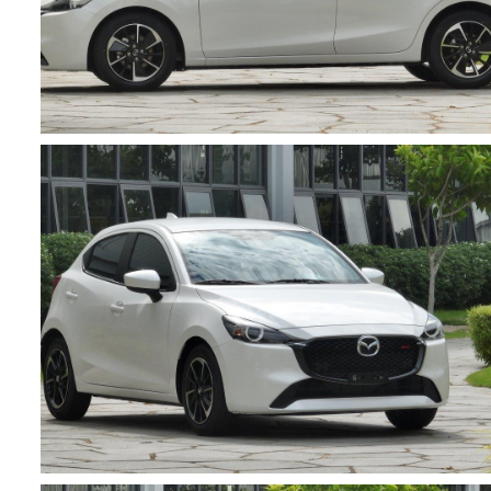
ĐẶT LỊCH HẸN