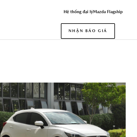
ĐỒNG Ý
Hệ thống đại lý
Mazda Flagship
HỆ THUẬT
NHẬN BÁO GIÁ
ỨNG DỤNG THACO AUTO SERVICES