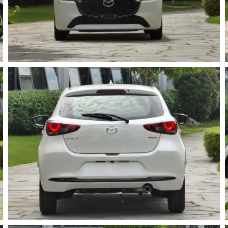
TÌM HIỂU THÊM