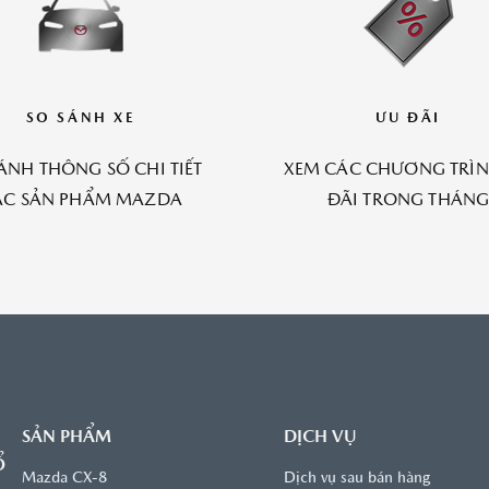
SO SÁNH XE
ƯU ĐÃI
ÁNH THÔNG SỐ CHI TIẾT
XEM CÁC CHƯƠNG TRÌ
ÁC SẢN PHẨM MAZDA
ĐÃI TRONG THÁN
SẢN PHẨM
DỊCH VỤ
Ổ
Mazda CX-8
Dịch vụ sau bán hàng