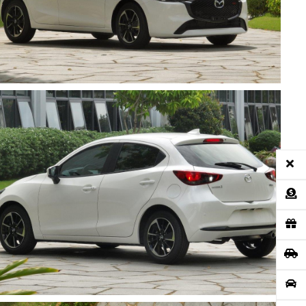
THACO AUTO Services tích hợp những tính năng nổi bật như Quản
lý xe và cung cấp thông tin hướng dẫn sử dụng xe, Đặt hẹn dịch vụ
tại đại lý mình yêu thích, Cập nhật thông tin sự kiện, ưu đãi mới
nhất từ Mazda Việt Nam.
TẢI ỨNG DỤNG