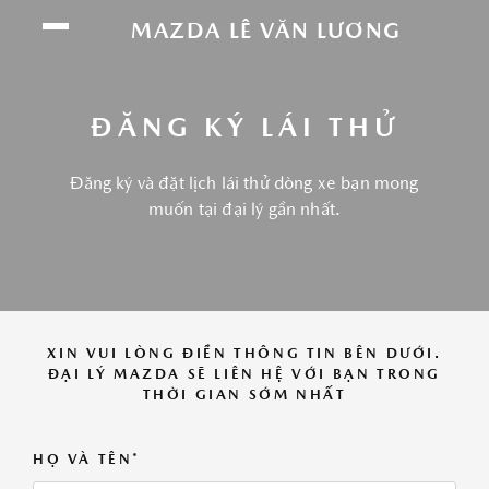
Chúng tôi sử dụng cookie để nâng cao trải
MAZDA LÊ VĂN LƯƠNG
nghiệm của bạn. Bằng cách tiếp tục truy cập
trang web này, bạn đồng ý với việc sử dụng
cookie của chúng tôi.
Click vào đây để xem
ĐĂNG KÝ LÁI THỬ
thông tin chi tiết.
Đăng ký và đặt lịch lái thử dòng xe bạn mong
ĐỒNG Ý
muốn tại đại lý gần nhất.
XIN VUI LÒNG ĐIỀN THÔNG TIN BÊN DƯỚI.
ĐẠI LÝ MAZDA SẼ LIÊN HỆ VỚI BẠN TRONG
THỜI GIAN SỚM NHẤT
HỌ VÀ TÊN*